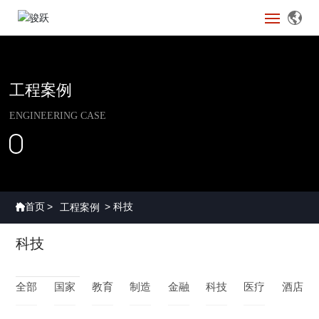
首页
工程案例
解决方案
ENGINEERING CASE
产品中心
工程案例
关于骏跃
首页
科技
工程案例
科技
骏跃新闻
字节跳动
全部
国家
教育
制造
金融
科技
医疗
酒店
2024-06-14
小米